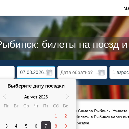
Ма
ыбинск: билеты на поезд и
Выберите дату поездки
Август 2026
Пн
Вт
Ср
Чт
Пт
Сб
Вс
ктуальное расписание движения поездов Самара Рыбинск. Узнаете 
1
2
карте от 1661 руб. Сможете заказать ж/д билеты в Рыбинск через ин
ами 1 поезда, оставить отзыв о своей поездке.
3
4
5
6
7
8
9