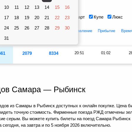
Вагоны
10
рублей
11
12
13
14
15
16
Сидячий
Плацкарт
Купе
Люкс
17
18
19
20
21
22
23
24
25
26
27
28
29
30
цкарт
Купе
Люкс
Отправление
Прибытие
Время
31
661
2079
8334
20:51
01:02
2
дов Самара — Рыбинск
дов из Самары в Рыбинск доступных к онлайн покупке. Цена би
видеть точную стоимость. Фирменные поезда РЖД отмечены зел
кие серым. Вы можете купить билеты на поезд Самара Рыбинск 
сегодня, на завтра и по 5 ноября 2026 включительно.