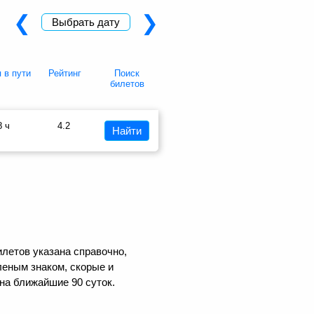
❮
❯
Выбрать дату
 в пути
Рейтинг
Поиск
билетов
8 ч
4.2
Найти
летов указана справочно,
еным знаком, скорые и
на ближайшие 90 суток.