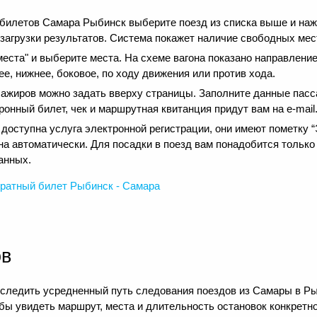
 билетов Самара Рыбинск выберите поезд из списка выше и на
 загрузки результатов. Система покажет наличие свободных мест
еста" и выберите места. На схеме вагона показано направление
е, нижнее, боковое, по ходу движения или против хода.
сажиров можно задать вверху страницы. Заполните данные пасс
онный билет, чек и маршрутная квитанция придут вам на e-mail
оступна услуга электронной регистрации, они имеют пометку “Э
на автоматически. Для посадки в поезд вам понадобится только
анных.
ратный
билет Рыбинск - Самара
ов
следить усредненный путь следования поездов из Самары в Рыб
ы увидеть маршрут, места и длительность остановок конкретно