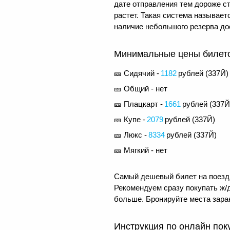
дате отправления тем дороже с
растет. Такая система называе
наличие небольшого резерва до
Минимальные цены билетов
🎫 Сидячий -
1182
рублей (
337Й
)
🎫 Общий - нет
🎫 Плацкарт -
1661
рублей (
337Й
🎫 Купе -
2079
рублей (
337Й
)
🎫 Люкс -
8334
рублей (
337Й
)
🎫 Мягкий - нет
Самый дешевый билет на поезд 
Рекомендуем сразу покупать ж/д
больше. Бронируйте места заран
Инструкция по онлайн пок