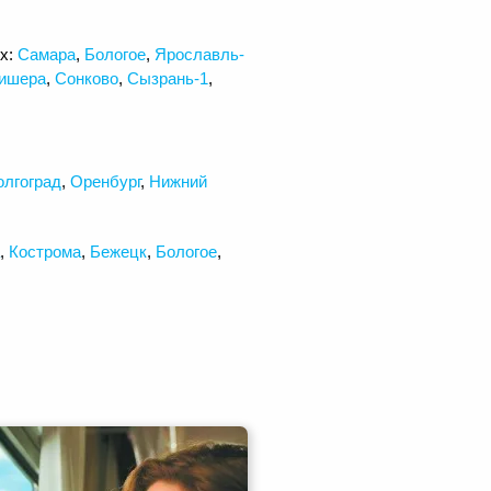
ях:
Самара
,
Бологое
,
Ярославль-
ишера
,
Сонково
,
Сызрань-1
,
олгоград
,
Оренбург
,
Нижний
,
Кострома
,
Бежецк
,
Бологое
,