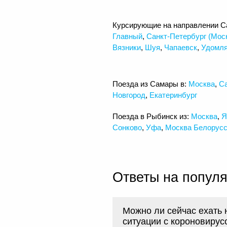
Курсирующие на направлении С
Главный
,
Санкт-Петербург (Мос
Вязники
,
Шуя
,
Чапаевск
,
Удомл
Поезда из Самары в:
Москва
,
Са
Новгород
,
Екатеринбург
Поезда в Рыбинск из:
Москва
,
Я
Сонково
,
Уфа
,
Москва Белорусс
Ответы на попул
Можно ли сейчас ехать 
ситуации с короновирус