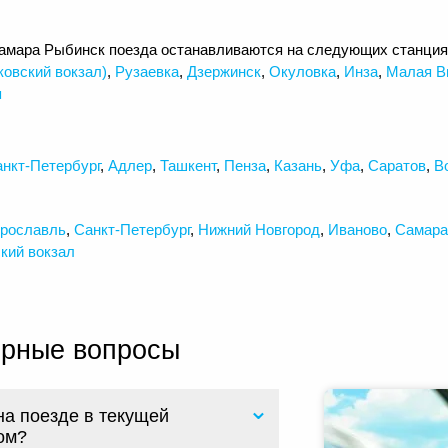
амара Рыбинск поезда останавливаются на следующих станци
ковский вокзал)
,
Рузаевка
,
Дзержинск
,
Окуловка
,
Инза
,
Малая В
я
нкт-Петербург
,
Адлер
,
Ташкент
,
Пенза
,
Казань
,
Уфа
,
Саратов
,
В
рославль
,
Санкт-Петербург
,
Нижний Новгород
,
Иваново
,
Самара
кий вокзал
ярные вопросы
на поезде в текущей
ом?