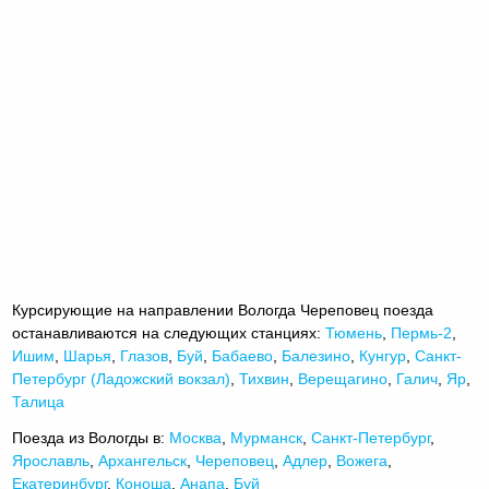
Курсирующие на направлении Вологда Череповец поезда
останавливаются на следующих станциях:
Тюмень
,
Пермь-2
,
Ишим
,
Шарья
,
Глазов
,
Буй
,
Бабаево
,
Балезино
,
Кунгур
,
Санкт-
Петербург (Ладожский вокзал)
,
Тихвин
,
Верещагино
,
Галич
,
Яр
,
Талица
Поезда из Вологды в:
Москва
,
Мурманск
,
Санкт-Петербург
,
Ярославль
,
Архангельск
,
Череповец
,
Адлер
,
Вожега
,
Екатеринбург
,
Коноша
,
Анапа
,
Буй