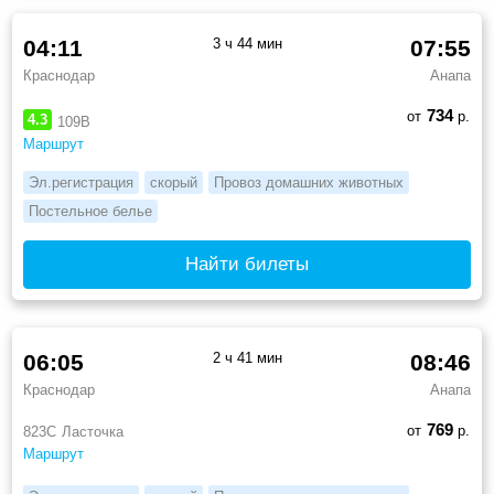
04:11
3 ч 44 мин
07:55
Краснодар
Анапа
734
от
р.
4.3
109В
Маршрут
Эл.регистрация
скорый
Провоз домашних животных
Постельное белье
Найти билеты
06:05
2 ч 41 мин
08:46
Краснодар
Анапа
769
от
р.
823С
Ласточка
Маршрут