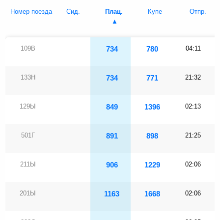
Номер поезда
Сид.
Плац.
Купе
Отпр.
109В
734
780
04:11
133Н
734
771
21:32
129Ы
849
1396
02:13
501Г
891
898
21:25
211Ы
906
1229
02:06
201Ы
1163
1668
02:06