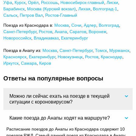
Уфа
,
Курск
,
Орёл
,
Россошь
,
Новосибирск-главный
,
Лиски
,
Барабинск
,
Москва (Курский вокзал)
,
Лихая
,
Волгоград-1
,
Сальск
,
Петров Вал
,
Ростов-Главный
Поезда из Краснодара в:
Москва
,
Сочи
,
Адлер
,
Волгоград
,
Санкт-Петербург
,
Ростов
,
Анапа
,
Саратов
,
Воронеж
,
Новороссийск
,
Владикавказ
,
Екатеринбург
Поезда в Анапу из:
Москва
,
Санкт-Петербург
,
Томск
,
Мурманск
,
Красноярск
,
Екатеринбург
,
Новокузнецк
,
Ростов
,
Краснодар
,
Иркутск
,
Самара
,
Киров
Ответы на популярные вопросы
Можно ли сейчас ехать на поезде в текущей
ситуации с короновирусом?
Какие поезда до Анапы ходят на маршруте?
Расписание поездов до Анапы из Краснодара содержит 10
поездов РЖД. Самый ранний поезд из Краснодара в Анапу