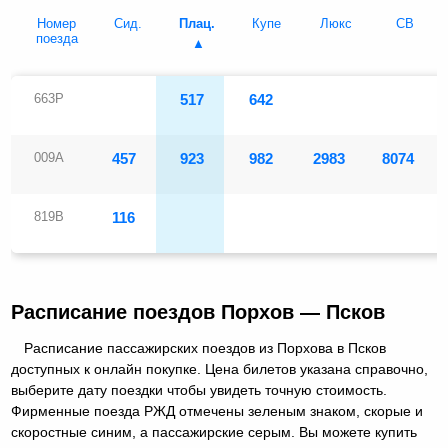
Номер
Сид.
Плац.
Купе
Люкс
СВ
поезда
663Р
517
642
009А
457
923
982
2983
8074
819В
116
Расписание поездов Порхов — Псков
Расписание пассажирских поездов из Порхова в Псков
доступных к онлайн покупке. Цена билетов указана справочно,
выберите дату поездки чтобы увидеть точную стоимость.
Фирменные поезда РЖД отмечены зеленым знаком, скорые и
скоростные синим, а пассажирские серым. Вы можете купить