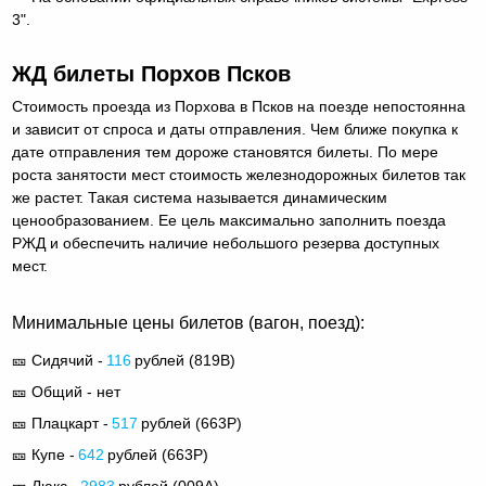
3".
ЖД билеты Порхов Псков
Стоимость проезда из Порхова в Псков на поезде непостоянна
и зависит от спроса и даты отправления. Чем ближе покупка к
дате отправления тем дороже становятся билеты. По мере
роста занятости мест стоимость железнодорожных билетов так
же растет. Такая система называется динамическим
ценообразованием. Ее цель максимально заполнить поезда
РЖД и обеспечить наличие небольшого резерва доступных
мест.
Минимальные цены билетов (вагон, поезд):
🎫 Сидячий -
116
рублей (
819В
)
🎫 Общий - нет
🎫 Плацкарт -
517
рублей (
663Р
)
🎫 Купе -
642
рублей (
663Р
)
🎫 Люкс -
2983
рублей (
009А
)