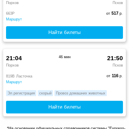
Порхов
Псков
517
663Р
от
р.
Маршрут
Найти билеты
21:04
46 мин
21:50
Порхов
Псков
116
от
р.
819В
Ласточка
Маршрут
Эл.регистрация
скорый
Провоз домашних животных
Найти билеты
*На основании официальных справочников системы "Express-