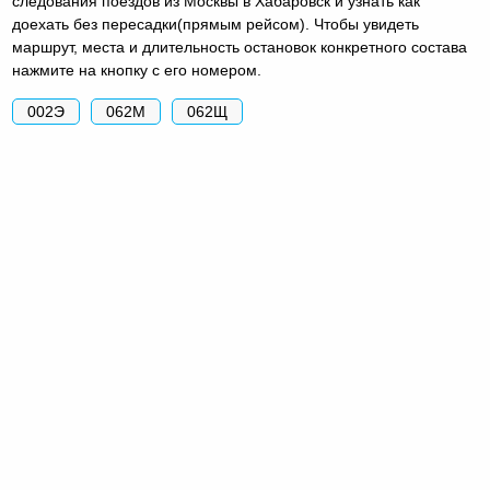
следования поездов из Москвы в Хабаровск и узнать как
доехать без пересадки(прямым рейсом). Чтобы увидеть
маршрут, места и длительность остановок конкретного состава
нажмите на кнопку с его номером.
002Э
062М
062Щ