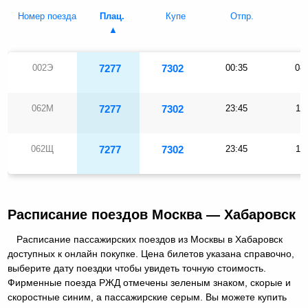
Номер поезда
Плац.
Купе
Отпр.
П
002Э
7277
7302
00:35
08
062М
7277
7302
23:45
11
062Щ
7277
7302
23:45
11
Расписание поездов Москва — Хабаровск
Расписание пассажирских поездов из Москвы в Хабаровск
доступных к онлайн покупке. Цена билетов указана справочно,
выберите дату поездки чтобы увидеть точную стоимость.
Фирменные поезда РЖД отмечены зеленым знаком, скорые и
скоростные синим, а пассажирские серым. Вы можете купить