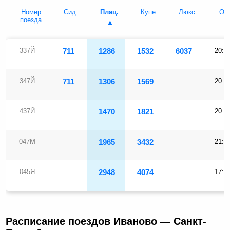
Номер
Сид.
Плац.
Купе
Люкс
Отп
поезда
337Й
711
1286
1532
6037
20:0
347Й
711
1306
1569
20:0
437Й
1470
1821
20:0
047М
1965
3432
21:0
045Я
2948
4074
17:4
Расписание поездов Иваново — Санкт-