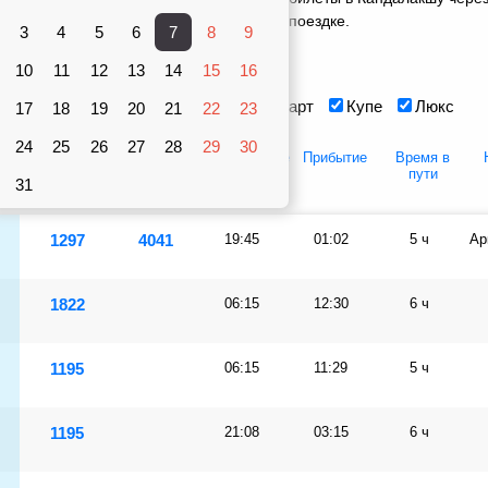
ами 8 поездов, оставить отзыв о своей поездке.
3
4
5
6
7
8
9
Вагоны
10
рублей
11
12
13
14
15
16
Сидячий
Плацкарт
Купе
Люкс
17
18
19
20
21
22
23
24
25
26
27
28
29
30
рт
Купе
Люкс
Отправление
Прибытие
Время в
пути
31
1297
4041
19:45
01:02
5 ч
Ар
1822
06:15
12:30
6 ч
1195
06:15
11:29
5 ч
1195
21:08
03:15
6 ч