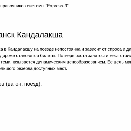
правочников системы "Express-3".
анск Кандалакша
а в Кандалакшу на поезде непостоянна и зависит от спроса и д
м дороже становятся билеты. По мере роста занятости мест ст
система называется динамическим ценообразованием. Ее цель м
льшого резерва доступных мест.
 (вагон, поезд):