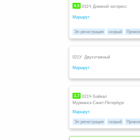
4.5
011Ч
Дневной экспресс
Маршрут
Эл.регистрация
скорый
Провоз
021У
Двухэтажный
Маршрут
3.7
021Ч
Байкал
Мурманск-Санкт-Петербург
Маршрут
Эл.регистрация
скорый
Провоз