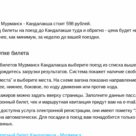
Мурманск - Кандалакша стоит 598 рублей.
 билеты на поезд до Кандалакши туда и обратно - цена будет н
ее, как минимум, за неделю до вашей поездки.
упке билета
 билетов Мурманск Кандалакша выберите поезд из списка выш
дождитесь загрузки результатов. Система покажет наличие своб
еста" и выберите места. На схеме вагона показано направление
е, нижнее, боковое, по ходу движения или против хода.
сажиров можно задать вверху страницы. Заполните данные пасс
онный билет, чек и маршрутная квитанция придут вам на e-mail
оступна услуга электронной регистрации, они имеют пометку “Э
на автоматически. Для посадки в поезд вам понадобится только
анных.
ратный
билет Кандалакша - Мурманск