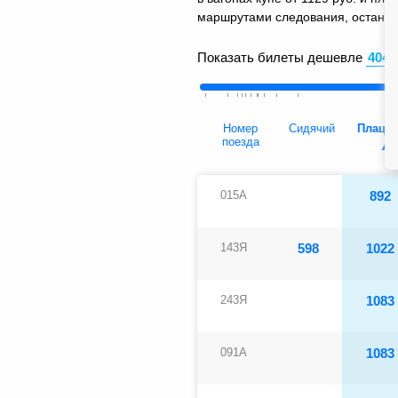
маршрутами следования, остановк
Показать билеты дешевле
Номер
Сидячий
Плацка
поезда
015А
892
143Я
598
1022
243Я
1083
091А
1083