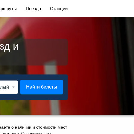
ршруты
Поезда
Станции
зд и
Найти билеты
аете о наличии и стоимости мест
з интернет. Ознакомиться с