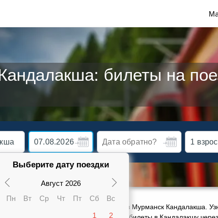
Ма
андалакша: билеты на пое
Выберите дату поездки
Август 2026
Пн
Вт
Ср
Чт
Пт
Сб
Вс
ктуальное расписание движения поездов Мурманск Кандалакша. Узн
1
2
ацкарте от 892 руб. Сможете заказать ж/д билеты в Кандалакшу чере