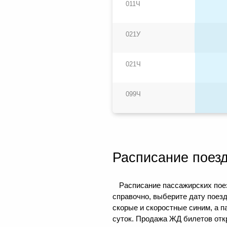
011Ч
021У
021Ч
099Ч
Расписание поез
Расписание пассажирских пое
справочно, выберите дату поез
скорые и скоростные синим, а 
суток. Продажа ЖД билетов откр