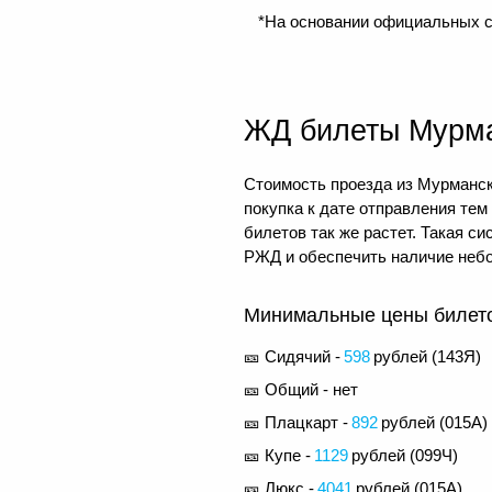
*На основании официальных с
ЖД билеты Мурм
Стоимость проезда из Мурманск
покупка к дате отправления те
билетов так же растет. Такая 
РЖД и обеспечить наличие небо
Минимальные цены билетов
🎫 Сидячий -
598
рублей (
143Я
)
🎫 Общий - нет
🎫 Плацкарт -
892
рублей (
015А
)
🎫 Купе -
1129
рублей (
099Ч
)
🎫 Люкс -
4041
рублей (
015А
)