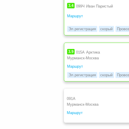
3.4
099Ч
Иван Паристый
Маршрут
Эл.регистрация
скорый
Прово
3.9
015А
Арктика
Мурманск-Москва
Маршрут
Эл.регистрация
скорый
Прово
091А
Мурманск-Москва
Маршрут