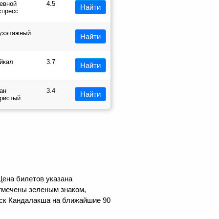
евной
4.5
Найти
спресс
ухэтажный
Найти
йкал
3.7
Найти
ан
3.4
Найти
ристый
Цена билетов указана
тмечены зеленым знаком,
нск Кандалакша на ближайшие 90