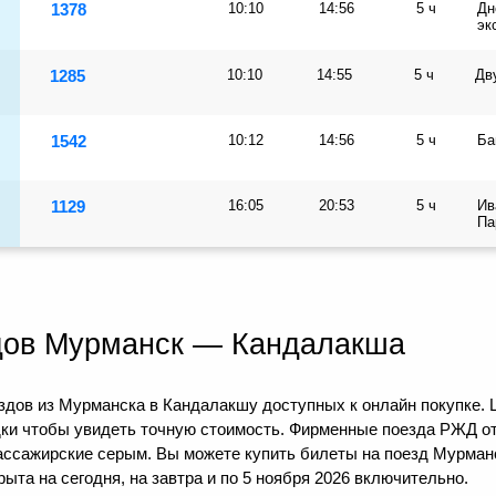
1378
10:10
14:56
5 ч
Дн
эк
1285
10:10
14:55
5 ч
Дв
1542
10:12
14:56
5 ч
Ба
1129
16:05
20:53
5 ч
Ив
Па
дов Мурманск — Кандалакша
здов из Мурманска в Кандалакшу доступных к онлайн покупке. 
дки чтобы увидеть точную стоимость. Фирменные поезда РЖД о
пассажирские серым. Вы можете купить билеты на поезд Мурма
ыта на сегодня, на завтра и по 5 ноября 2026 включительно.