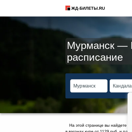
ЖД-БИЛЕТЫ.RU
Мурманск — К
расписание
На этой странице вы найдете а
в вагонах купе от 1129 руб. и пл