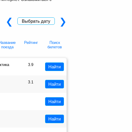
❮
❯
Выбрать дату
Название
Рейтинг
Поиск
поезда
билетов
ктика
3.9
Найти
3.1
Найти
Найти
Найти