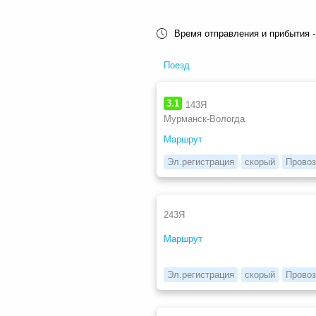
Время отправления и прибытия -
Поезд
3.1
143Я
Мурманск-Вологда
Маршрут
Эл.регистрация
скорый
Провоз
243Я
Маршрут
Эл.регистрация
скорый
Провоз